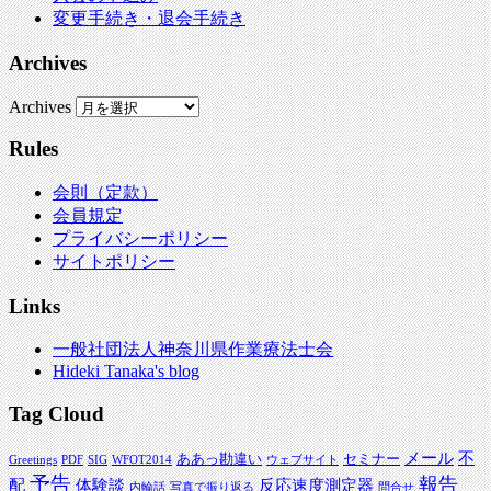
変更手続き・退会手続き
Archives
Archives
Rules
会則（定款）
会員規定
プライバシーポリシー
サイトポリシー
Links
一般社団法人神奈川県作業療法士会
Hideki Tanaka's blog
Tag Cloud
メール
不
ああっ勘違い
セミナー
Greetings
PDF
SIG
WFOT2014
ウェブサイト
予告
報告
配
体験談
反応速度測定器
内輪話
写真で振り返る
問合せ