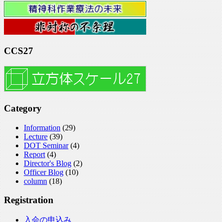
CCS27
Category
Information
(29)
Lecture
(39)
DOT Seminar
(4)
Report
(4)
Director's Blog
(2)
Officer Blog
(10)
column
(18)
Registration
入会の申込み