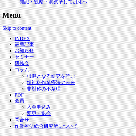
－知識・観察・洞察そして汎化へ
Menu
Skip to content
INDEX
最新記事
お知らせ
セミナー
研修会
コラム
根拠となる研究を読む
精神科作業療法の未来
非対称の不条理
PDF
会員
入会申込み
変更・退会
問合せ
作業療法総合研究所について